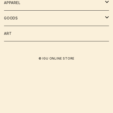
APPAREL
Tシャツ
GOODS
帽子
フィギュア
ART
ソックス
ぬいぐるみ
© IGU ONLINE STORE
キーホルダー
ステッカー
ZINE・ポスター